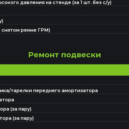
кого давления на стенде (за 1 шт. без с/у)
Проточка тормозных дисков
у)
Ремонт электрики
и снятом ремне ГРМ)
Ремонт АКПП
Ремонт подвески
Регулировка развал-схождения
ика/тарелки переднего амортизатора
Диагностика и ремонт рулевой рейки
атора
ра (за пару)
ора (за пару)
Ремонт стартеров