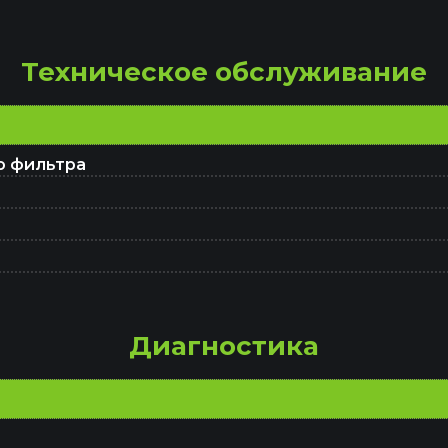
Восстановление авто после ДТП
Техническое обслуживание
Капитальный ремонт двигателя
о фильтра
Ремонт тормозной системы
нт и восстановление подушек безопасности SRS A
Диагностика
Замена амортизаторов
Замена ШРУСа