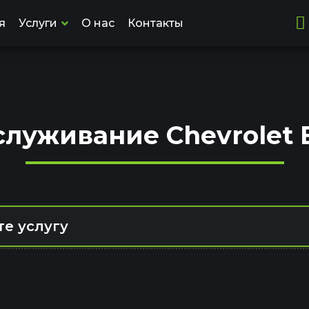
я
Услуги
О нас
Контакты
служивание Chevrolet E
е услугу
Компьютерная диагностика