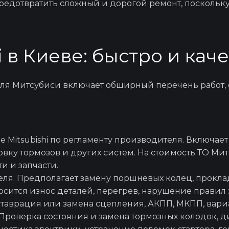
редотвратить сложный и дорогой ремонт, поскольк
Заправка автокон
i в Киеве: быстро и кач
Ремонт и замена 
иля Митсубиси
включает обширный перечень работ, 
Проверка авто пер
 Mitsubishi
по регламенту производителя. Включает 
овку тормозов и других систем. На
стоимость ТО Ми
Замена Г
и и запчасти.
ля. Предполагает замену поршневых колец, проклад
сится износ деталей, перегрев, нарушение правил 
Замена топливног
ставрация или замена сцепления, АКПП, МКПП,
вари
роверка состояния и замена тормозных колодок, ди