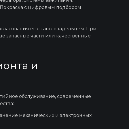
нератора, системы зажигания.
о фильтра
а. Покраска с цифровым подбором
 жидкости
огласования его с автовладельцем. При
ые запасные части или качественные
ажигания
монта и
унок
ия DSG 7
нтийное
обслуживание, современные
ства:
ранение механических и электронных
лапанов