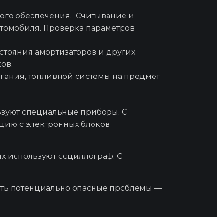
онт рулевой
го обеспечения. Считывание и
втомобиля. Проверка параметров
теров
стояния амортизаторов и других
ов.
гания, топливной системы на предмет
аторов
ьзуют специальные приборы. С
цию с электронных блоков
овой
х используют осциллограф. С
бин
вить потенциально опасные проблемы —
дана