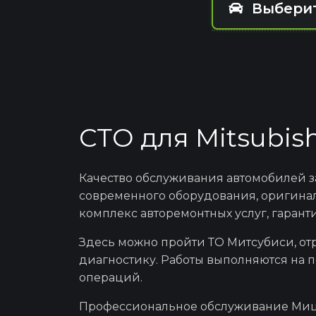
Выбери
Mi
Mitsu
СТО для Mitsubis
Mits
Качество
обслуживания
автомобилей за
современного оборудования, оригин
комплекс авторемонтных услуг, гарант
Mit
Здесь можно пройти
ТО Митсубиси
, о
диагностику.
Работы выполняются на п
операций.
Mi
Профессиональное
обслуживание Ми