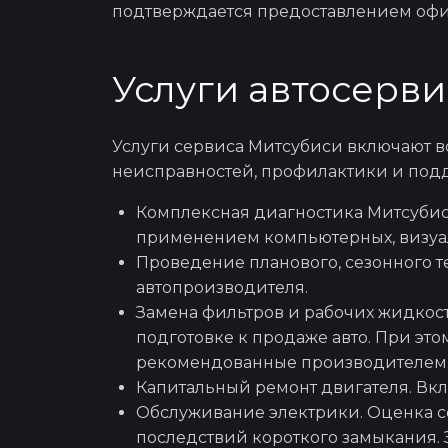
подтверждается предоставлением офи
Mi
Услуги автосерви
Mits
Услуги
сервиса Митсубиси
включают в
неисправностей, профилактики и подд
Mit
Комплексная
диагностика Митсуби
применением компьютерных, визуал
Проведение
планового, сезонного 
Mit
автопроизводителя.
Замена фильтров и рабочих жидкос
подготовке к продаже авто. При эт
рекомендованные производителем
Капитальный ремонт
двигателя. Вкл
Обслуживание
электрики
. Оценка 
последствий короткого замыкания.