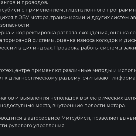
ангов и проводов.
Диагностика и рем
тсубиси
с применением лицензионного программно
рейки
хся в ЭБУ мотора, трансмиссии и других систем а
зопасности.
Ремонт стар
рка и корректировка развала-схождения, оценка со
 тормозной системы, оценка износа колодок и диск
ессии в цилиндрах. Проверка работы системы зажи
Ремонт генер
тотехцентре применяют различные методы и испол
т к диагностическому разъему, считывают информа
Ремонт ход
алов и выявления неполадок в электрических цепя
Ремонт тур
одоступные места, внутренние полости мотора.
оводится в
автосервисе Митсубиси
, позволяет выя
сти рулевого управления.
Ремонт кар