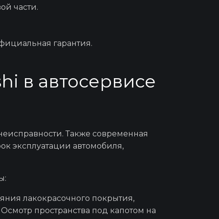
ой части.
БУ
официальная гарантия.
hi в автосервисе
ых дисков
трики
неисправности. Также современная
рок
эксплуатации
автомобиля,
ПП
ы:
л-схождения
ояния лакокрасочного покрытия,
 Осмотр пространства под капотом на