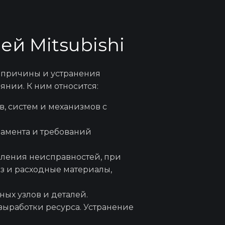
заторов
ей Mitsubishi
УСа
 причины и устранения
нии. К ним относится:
а ступицы
в, систем и механизмов с
ламента и требований
УР
явления неисправностей, при
из и расходные материалы,
ления
ных узлов и деталей.
 выработки ресурса. Устранение
БЦ