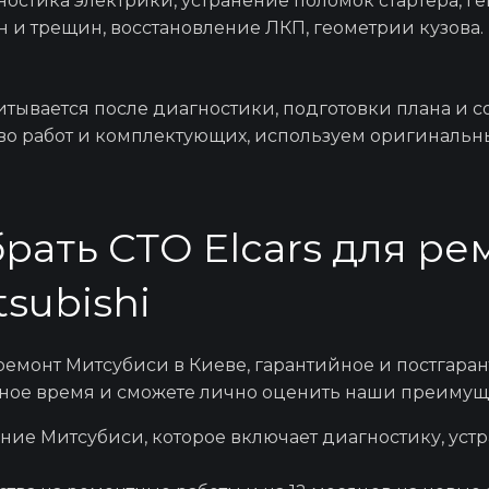
остика электрики, устранение поломок стартера, ге
Замена воздушног
н и трещин, восстановление ЛКП, геометрии кузов
Замена тормозной
тывается после диагностики, подготовки плана и с
во работ и комплектующих, используем оригинальн
Замена свечей з
рать СТО Elcars для ре
Чистка форс
subishi
Замена сцеплен
ремонт Митсубиси в Киеве
, гарантийное и
постгара
ное время и сможете лично оценить наши преимуще
ие Митсубиси, которое включает диагностику, уст
Регулировка к