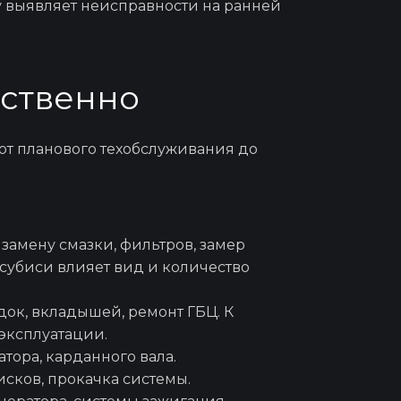
у выявляет неисправности на ранней
диционеров
ественно
ремня ГРМ
от планового техобслуживания до
ед покупкой
замену смазки, фильтров, замер
тсубиси
влияет вид и количество
РМ
ок, вкладышей, ремонт ГБЦ. К
эксплуатации.
о фильтра
атора
, карданного вала.
сков, прокачка системы.