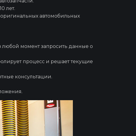
автозапчасти.
0 лет.
редукторе
а оригинальных автомобильных
о фильтра
 любой момент запросить данные о
олирует процесс и решает текущие
фриза
ртные консультации.
 авто
ложения.
го шланга
двигателе