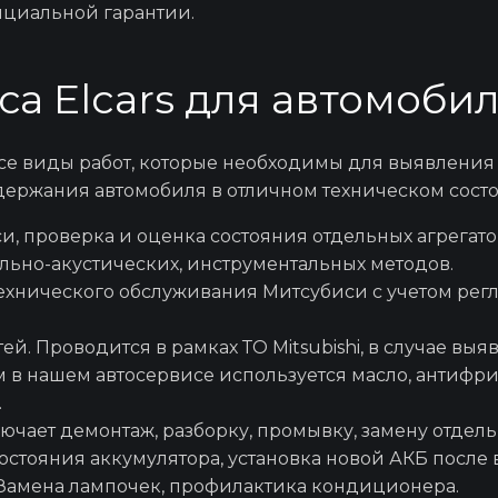
циальной гарантии.
tsubishi L200
Замена аморти
са Elcars для автомобил
ubishi Eclipse
Замена ШР
се виды работ, которые необходимы для выявления
ержания автомобиля в отличном техническом состоя
subishi Lancer
Замена подшипник
си
, проверка и оценка состояния отдельных агрегато
ьно-акустических, инструментальных методов.
технического
обслуживания Митсубиси
с учетом рег
subishi Mirage
Ремонт Г
тей. Проводится в рамках
ТО Mitsubishi
, в случае вы
ом в нашем автосервисе используется масло, антифр
.
Ремонт сцеп
ючает демонтаж, разборку, промывку, замену отдель
состояния аккумулятора, установка новой АКБ после
 Замена лампочек, профилактика кондиционера.
Ремонт Г