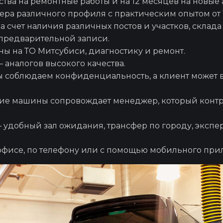
ва на ремонтные работы и на 12 месяцев на новые 
а различного профиля с практическим опытом от 1
Замена масла в 
 счет наличия различных постов и участков, склад
 предварительной записи.
ны на ТО Митсубиси
, диагностику и ремонт.
Замена салонног
 аналогов высокого качества.
 соблюдаем конфиденциальность, а клиент может в
ие машины сопровождает менеджер, который контр
Замена анти
 удобный зал ожидания, трансфер по городу, экспе
Замена ламп
 офисе, по телефону или с помощью мобильного при
Замена тормозно
Замена масла в 