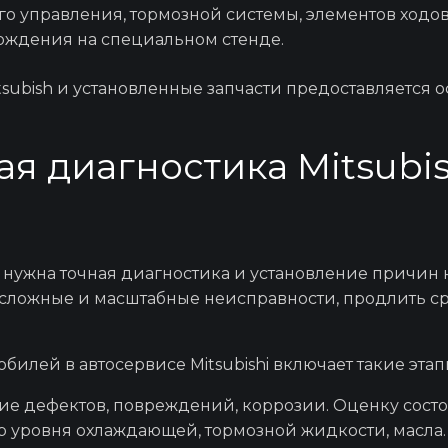
о управления, тормозной системы, элементов ходов
хождения на специальном стенде.
Ремонт Э
subish
и установленные запчасти предоставляется 
 диагностика Mitsubis
Проточка тормозн
Ремонт элек
нужна точная диагностика и установление причин 
 сложные и масштабные неисправности, продлить с
Ремонт АК
обилей в
автосервисе Mitsubishi
включает такие этап
Регулировка разва
ие дефектов, повреждений, коррозии. Оценку сост
р уровня охлаждающей, тормозной жидкости, масла.