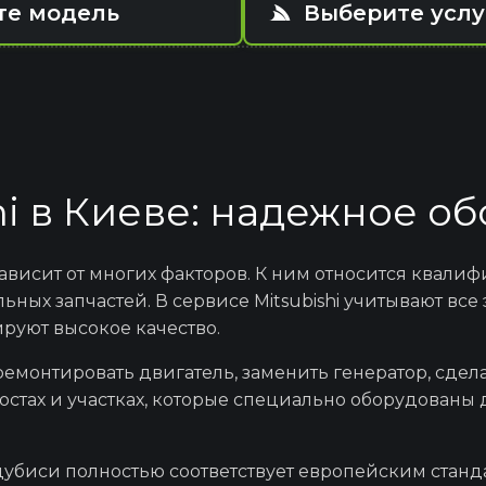
те модель
Выберите услу
tsubishi ASX
Компьютерная ди
bishi Outlander
Восстановление авт
hi в Киеве: надежное о
ubishi Grandis
Капитальный ремон
висит от многих факторов. К ним относится квали
альных
запчастей
. В
сервисе Mitsubishi
учитывают все 
ируют высокое качество.
subishi Pajero
Ремонт тормозно
тремонтировать
двигатель,
заменить
генератор,
сдела
остах и участках, которые специально оборудованы
Ремонт и восстановл
tsubishi Colt
безопасности SR
цубиси
полностью соответствует европейским станда