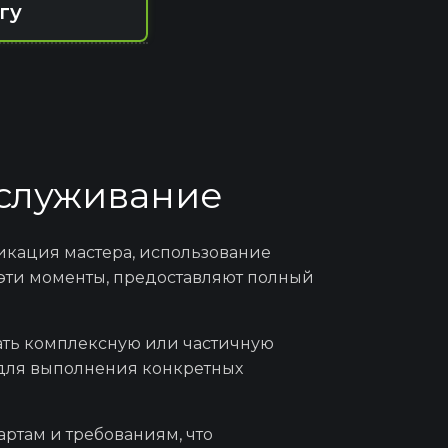
гу
агностика
о после ДТП
бслуживание
т двигателя
фикация мастера, использование
эти моменты, предоставляют полный
й системы
ть комплексную или частичную
 для выполнения конкретных
ение подушек
S Airbag
ртам и требованиям, что