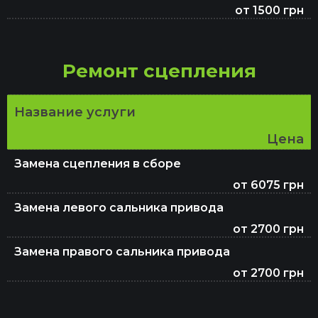
от 1500 грн
Замена масла в редукторе
Ремонт сцепления
Замена салонного фильтра
Название услуги
Замена антифриза
Цена
Замена сцепления в сборе
Замена ламп авто
от 6075 грн
Замена левого сальника привода
от 2700 грн
Замена тормозного шланга
Замена правого сальника привода
от 2700 грн
Замена масла в двигателе