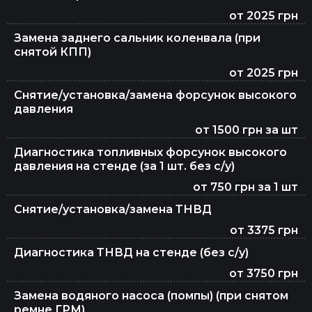
Диагностика и ремонт рулевой рейки
от 2025 грн
Замена заднего сальник коленвала (при
снятой КПП)
Ремонт стартеров
от 2025 грн
Снятие/установка/замена форсунок высокого
давления
Ремонт генераторов
от 1500 грн за шт
Диагностика топливных форсунок высокого
давления на стенде (за 1 шт. без с/у)
Ремонт ходовой
от 750 грн за 1 шт
Снятие/установка/замена ТНВД
Ремонт турбин
от 3375 грн
Диагностика ТНВД на стенде (без с/у)
от 3750 грн
Ремонт кардана
Замена водяного насоса (помпы) (при снятом
ремне ГРМ)