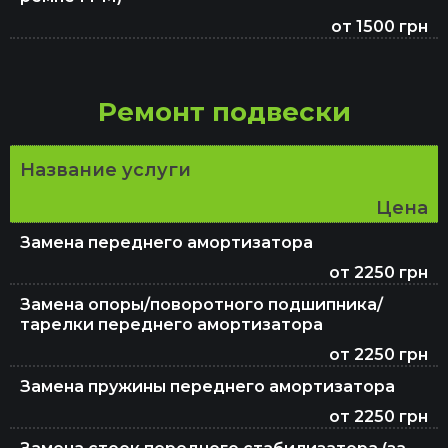
от 1500 грн
Заправка автокондиционеров
Ремонт подвески
Ремонт и замена ремня ГРМ
Название услуги
Проверка авто перед покупкой
Цена
Замена переднего амортизатора
от 2250 грн
Замена ГРМ
Замена опоры/поворотного подшипника/
тарелки переднего амортизатора
от 2250 грн
Замена топливного фильтра
Замена пружины переднего амортизатора
от 2250 грн
Замена воздушного фильтра