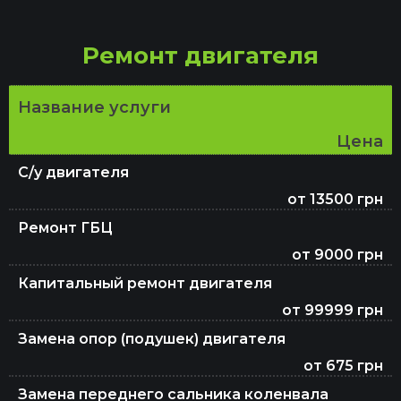
Ремонт ЭБУ
Ремонт двигателя
Название услуги
Проточка тормозных дисков
Цена
С/у двигателя
Ремонт электрики
от 13500 грн
Ремонт ГБЦ
от 9000 грн
Ремонт АКПП
Капитальный ремонт двигателя
от 99999 грн
Регулировка развал-схождения
Замена опор (подушек) двигателя
от 675 грн
Замена переднего сальника коленвала