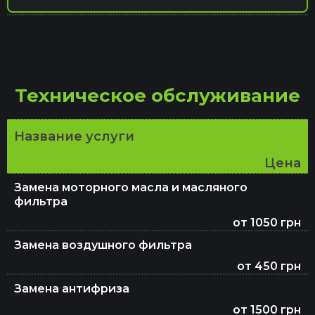
Компьютерная диагностика
Техническое обслуживание
Восстановление авто после ДТП
Название услуги
Капитальный ремонт двигателя
Цена
Замена моторного масла и масляного
фильтра
Ремонт тормозной системы
от 1050 грн
Замена воздушного фильтра
Ремонт и восстановление подушек
от 450 грн
безопасности SRS Airbag
Замена антифриза
от 1500 грн