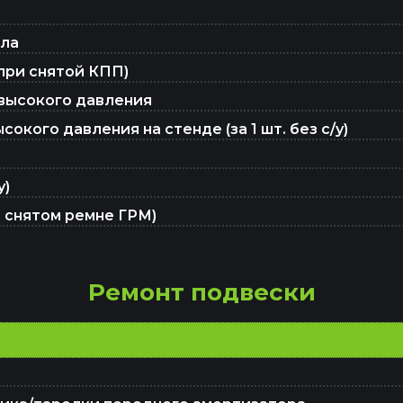
ала
Ремонт генераторов
при снятой КПП)
 высокого давления
Ремонт ходовой
кого давления на стенде (за 1 шт. без с/у)
у)
Ремонт турбин
и снятом ремне ГРМ)
Ремонт кардана
Ремонт подвески
Заправка автокондиционеров