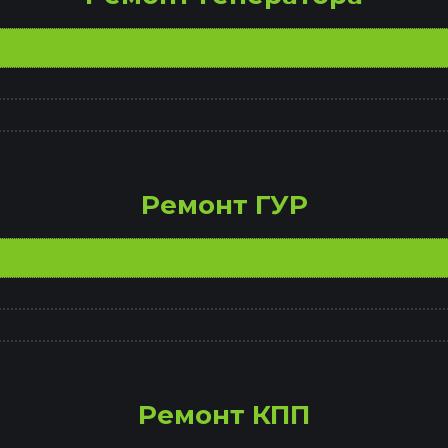
Замена антифриза
Замена ламп авто
Ремонт ГУР
Замена тормозного шланга
Замена масла в двигателе
Замена жидкости ГУР
Ремонт КПП