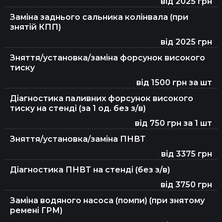
від 2025 грн
Діагностика та ремонт кермової рейки
Заміна заднього сальника колінвала (при
знятій КПП)
Ремонт стартерів
від 2025 грн
Зняття/установка/заміна форсунок високого
тиску
Ремонт генераторів
від 1500 грн за шт
Діагностика паливних форсунок високого
тиску на стенді (за 1 од. без з/в)
Ремонт ходової
від 750 грн за 1 шт
Зняття/установка/заміна ПНВТ
від 3375 грн
Ремонт турбін
Діагностика ПНВТ на стенді (без з/в)
від 3750 грн
Ремонт кардана
Заміна водяного насоса (помпи) (при знятому
ремені ГРМ)