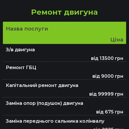
Ремонт двигуна
Ремонт ЕБУ
Назва послуги
Проточка гальмівних дисків
Ціна
З/в двигуна
від 13500 грн
Ремонт електрики
Ремонт ГБЦ
від 9000 грн
Ремонт АКПП
Капітальний ремонт двигуна
від 99999 грн
Заміна опор (подушок) двигуна
Регулювання розвал-сходження
від 675 грн
Заміна переднього сальника колінвалу