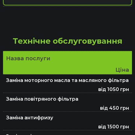
Комп'ютерна діагностика
Технічне обслуговування
Відновлення авто після ДТП
Назва послуги
Капітальний ремонт двигуна
Ціна
Заміна моторного масла та масляного фільтра
від 1050 грн
Ремонт гальмівної системи
Заміна повітряного фільтра
від 450 грн
Ремонт и восстановление подушек
Заміна антифризу
безопасности SRS Airbag
від 1500 грн