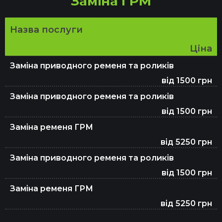
Заміна ГРМ
Заміна рідини ГУР
Назва послуги
Ціна
Ремонт вихлопної системи та глушника
Заміна приводного ременя та роликів
від 1500 грн
Заміна приводного ременя та роликів
Заміна масла в АКПП
від 1500 грн
Заміна ременя ГРМ
від 5250 грн
Заміна гальмівних колодок
Заміна приводного ременя та роликів
від 1500 грн
Видалення каталізатора (сажевого
Заміна ременя ГРМ
фільтра)
від 5250 грн