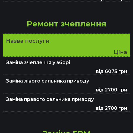
Заміна мастила в редукторі
Ремонт зчеплення
Заміна салонного фільтра у Києві
Назва послуги
Ціна
Заміна антифризу
Заміна зчеплення у зборі
від 6075 грн
Заміна ламп авто
Заміна лівого сальника приводу
від 2700 грн
Заміна правого сальника приводу
Заміна гальмівного шланга
від 2700 грн
Заміна мастила в двигуні