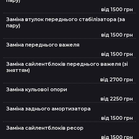
пару)
від 1500 грн
Заміна втулок переднього стабілізатора (за
Заміна гальмівної рідини
пару)
від 1500 грн
Заміна переднього важеля
Заміна свічок запалювання
від 1500 грн
Заміна сайлентблоків переднього важеля (зі
зняттям)
Чищення форсунок
від 2700 грн
Заміна кульової опори
Заміна зчеплення DSG 7
від 2250 грн
Заміна заднього амортизатора
від 1500 грн
Регулювання клапанів
Заміна сайлентблоків ресор
від 1500 грн