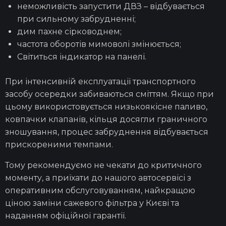
неможливість запустити ДВЗ – відбувається
при сильному забрудненні;
дим пахне сірководнем;
частота оборотів мимоволі змінюється;
Світиться індикатор на панелі.
При інтенсивній експлуатації транспортного
засобу осередки забиваються сміттям. Якщо при
цьому використовується низькоякісне паливо,
ковпачки
клапанів
, кільця досягли граничного
зношування, процес забруднення відбувається
прискореними темпами.
Тому рекомендуємо не чекати до критичного
моменту, а приїхати до нашого
автосервісі
з
оперативним обслуговуванням, найкращою
ціною заміни сажевого фільтра у Києві
та
наданням офіційної
гарантії.