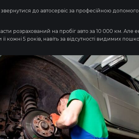
о звернутися до
автосервіс
за професійною допомогою,
части
розрахований на пробіг
авто
за 10 000 км. Але
и її кожні 5 років, навіть за відсутності видимих пош