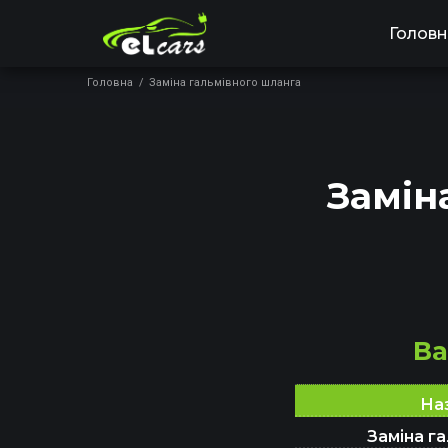
Голов
Головна
/
Заміна гальмівного шланга
Замін
Ва
На
Заміна г