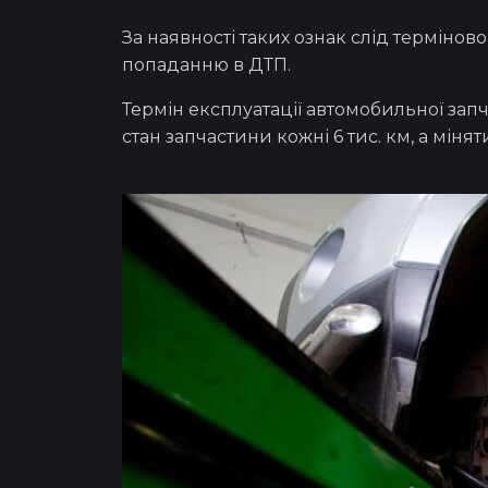
За наявності таких ознак слід термінов
попаданню в ДТП.
Термін експлуатації
автомобильної
зап
стан запчастини кожні 6 тис. км, а мінят