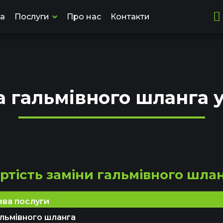
на
Послуги
Про нас
Контакти
а гальмівного шланга у
ртість заміни гальмівного шла
зва послуги
альмівного шланга