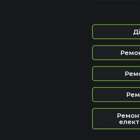
Д
Ремо
Рем
Рем
Ремон
елект