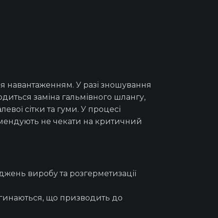
ся навантаженням. У разі зношування
водиться
заміна гальмівного шлангу
,
левої сітки та гуми. У процесі
комендують не чекати на критичний
джень виробу та розгерметизації
згинаються, що призводить до