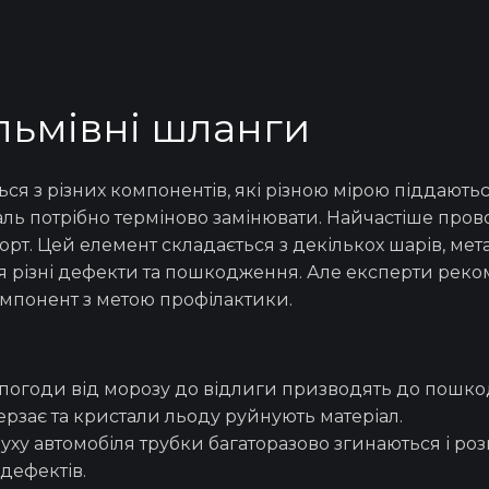
льмівні шланги
ся з різних компонентів, які різною мірою піддають
ль потрібно терміново
замінювати
. Найчастіше про
орт. Цей елемент складається з декількох шарів, мета
ься різні дефекти та пошкодження. Але експерти ре
мпонент з метою профілактики.
:
 погоди від морозу до відлиги призводять до пошко
ерзає та кристали льоду руйнують матеріал.
уху автомобіля трубки багаторазово згинаються і ро
дефектів.