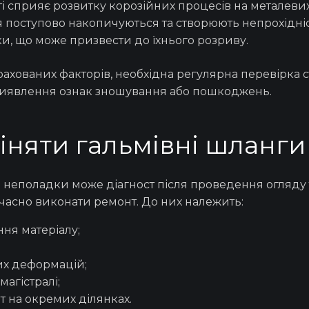
 сприяє розвитку корозійних процесів на металевих 
 поступово накопичуються та створюють непрохідніст
ки, що може призвести до їхнього розриву.
хованих факторів, необхідна регулярна
перевірка
с
 виявлення ознак зношування або пошкоджень.
іняти гальмівні шланги
и неполадки може діагност після проведення огляду
 вчасно виконати
ремонт
. До них належить:
ння матеріалу;
их деформацій;
агістралі;
т на окремих ділянках.