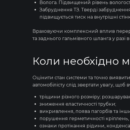
Волога. Підвищений рівень вологості
Забруднення ТЗ. Тверді забруднення
підвищується тиск на внутрішні стін
Враховуючи комплексний вплив перера
та заднього гальмівного шланга
у разі
Коли необхідно м
Оцінити стан системи та точно виявит
автомобілісту слід звертати увагу, щоб
тріщини різного розміру; розшарува
зниження еластичності трубки;
викривлення, поява пагорбів та інш
порушення герметичності кріплень, м
ознаки протікання рідини, конденса