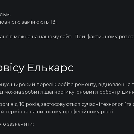
льм.
повністю замінюють ТЗ.
ангів
можна на нашому сайті. При фактичному розра
вісу Елькарс
нує широкий перелік робіт з ремонту, відновлення т
ці можна зробити діагностику, оновити робочі рідини 
м від 10 років, застосовуються сучасні технології 
 термін та на високому професійному рівні.
то зазначити: