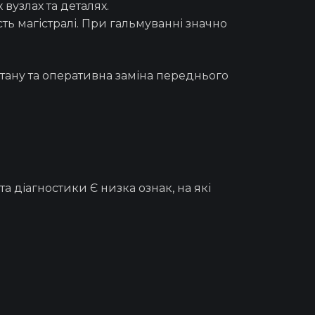
вузлах та деталях.
ь магістралі. При гальмуванні значно
тану та оперативна
заміна переднього
 та
діагностики
Є низка ознак, на які