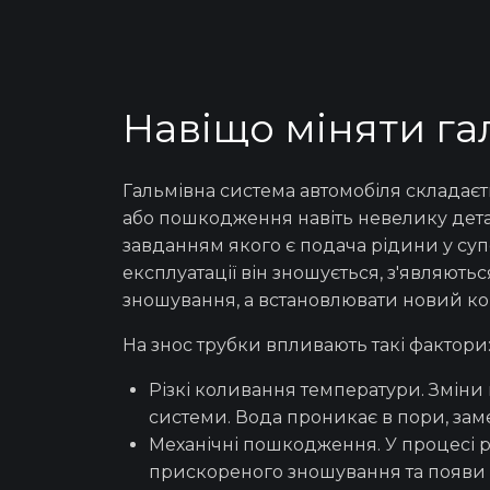
Навіщо міняти га
Гальмівна
система
автомобіля
складаєть
або пошкодження навіть невелику дета
завданням якого є подача
рідини
у суп
експлуатації він зношується, з'являют
зношування, а встановлювати новий ко
На знос
трубки
впливають такі фактори
Різкі коливання температури. Зміни
системи. Вода проникає в пори, зам
Механічні пошкодження. У процесі р
прискореного зношування та появи 