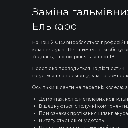
Заміна гальмівних
Елькарс
На нашій СТО виробляється професій
комплектуючі. Першим етапом
обслуго
з'єднань, а також рівня та якості ТЗ.
Перевірка проводиться на діагностично
готується план ремонту, заміна комплек
Оскільки шланги на передніх колесах з
Демонтаж коліс, металевих кріпильн
Від'єднуються сполучні компоненти.
При ознаках протікання шланг акур
Витягують зношену деталь.
Продувають стисненим повітрям.