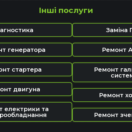
Інші послуги
іагностика
Заміна 
нт генератора
Ремонт 
онт стартера
Ремонт гал
систе
онт двигуна
Ремонт хо
т електрики та
рообладнання
Ремонт зч