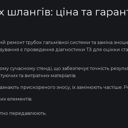
 шлангів: ціна та гаран
ний
ремонт трубок гальмівної системи
та
заміна
зноше
вування
є проведення
діагностики
ТЗ для оцінки ст
му сучасному стенді, що забезпечує точність резуль
туючих та витратних матеріалів.
азнають прискореного зносу, їх замінюють частіше. 
их елементів.
атно передавлюють.