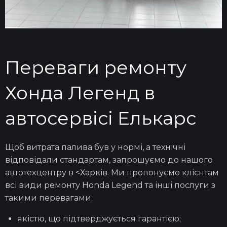
Діагностика та ремонт кермової рейки
Ремонт стартерів
Переваги ремонту
Ремонт генераторів
Хонда Легенд в
автосервісі Елькарс
Ремонт ходової
Щоб
витрата палива
був у нормі, а технічні
відповідали стандартам, запрошуємо до нашого
Ремонт турбін
автотехцентру в <
Харків
. Ми пропонуємо клієнтам
всі види ремонту Honda Legend
та інші
послуги
з
такими перевагами:
Ремонт кардана
якістю, що підтверджується гарантією;