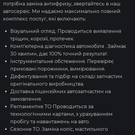
потрібна заміна антифризу, звертайтесь в наш
Заміна амортизаторів
автосервіс
. Ми надаємо максимально повний
комплекс послуг, які включають:
Заміна ШРКШ
Візуальний огляд. Проводиться виявлення
тріщин, корозії, протечек.
Комп'ютерна діагностика
автомобіля
. Займає
30 хвилин, дає 100% точний результат.
Заміна підшипника маточини
Інструментальне обстеження. Перевіряє
приховані порожнини, вимірювання.
Дефектування та підбір на складі
запчастин
Ремонт ГПР
оригінального виробництва.
Доставка ліцензійних автозапчастин на
замовлення.
Ремонт зчеплення
Регламентне ТО Проводиться за
технологічними картами, з урахуванням
пробігу та навантажень на авто.
Ремонт ГБЦ
Сезонне ТО. Заміна коліс, мастильного