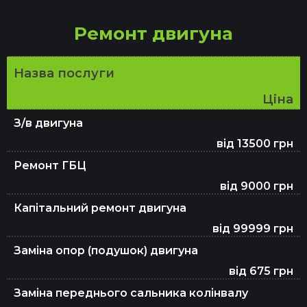
Заміна мастила в редукторі
Ремонт двигуна
Заміна салонного фільтра у Києві
Назва послуги
Ціна
З/в двигуна
Заміна антифризу
від 13500 грн
Ремонт ГБЦ
Заміна ламп авто
від 9000 грн
Капітальний ремонт двигуна
від 99999 грн
Заміна гальмівного шланга
Заміна опор (подушок) двигуна
від 675 грн
Заміна мастила в двигуні
Заміна переднього сальника колінвалу