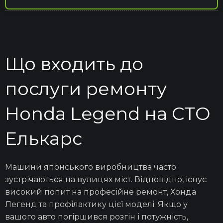
Комп'ютерна діагностика
Що входить до
Відновлення авто після ДТП
послуги ремонту
Honda Legend на СТО
Капітальний ремонт двигуна
Елькарс
Ремонт гальмівної системи
Машини японського виробництва часто
зустрічаються на вулицях міст. Відповідно, існує
Ремонт и восстановление подушек
високий попит на професійне ремонт, Хонда
безопасности SRS Airbag
Легенд
та профілактику цієї
моделі.
Якщо у
вашого авто погіршився
розгін
і потужність,