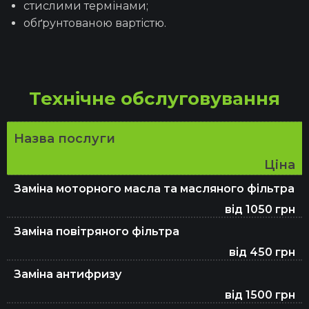
стислими термінами;
обґрунтованою вартістю.
Заправка автокондиціонерів
Ремонт та заміна ременя ГРМ
Технічне обслуговування
Перевірка авто перед покупкою
Назва послуги
Ціна
Заміна моторного масла та масляного фільтра
Заміна ГРМ
від 1050 грн
Заміна повітряного фільтра
Заміна паливного фільтра
від 450 грн
Заміна антифризу
від 1500 грн
Заміна повітряного фільтра