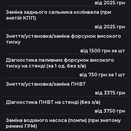
від 2025 грн
Заміна заднього сальника колінвала (при
Заміна рідини ГУР
знятій КПП)
від 2025 грн
Зняття/установка/заміна форсунок високого
Ремонт вихлопної системи та глушника
тиску
від 1500 грн за шт
Діагностика паливних форсунок високого
Заміна масла в АКПП
тиску на стенді (за 1 од. без з/в)
від 750 грн за 1 шт
Зняття/установка/заміна ПНВТ
Заміна гальмівних колодок
від 3375 грн
Діагностика ПНВТ на стенді (без з/в)
Видалення каталізатора (сажевого
від 3750 грн
фільтра)
Заміна водяного насоса (помпи) (при знятому
ремені ГРМ)