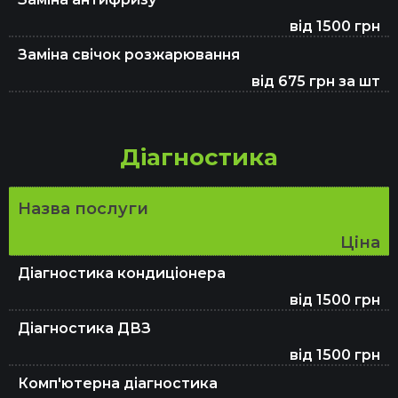
Ремонт ЕБУ
від 1500 грн
Заміна свічок розжарювання
від 675 грн за шт
Проточка гальмівних дисків
Діагностика
Ремонт електрики
Назва послуги
Ремонт АКПП
Ціна
Діагностика кондиціонера
Регулювання розвал-сходження
від 1500 грн
Діагностика ДВЗ
від 1500 грн
Діагностика та ремонт кермової рейки
Комп'ютерна діагностика