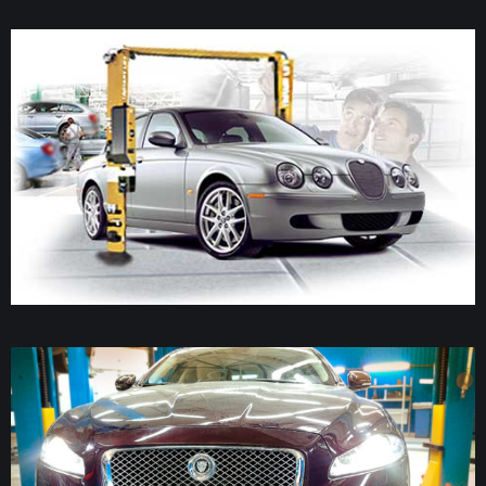
Комп'ютерна діагностика
Відновлення авто після ДТП
Капітальний ремонт двигуна
Ремонт гальмівної системи
Ремонт и восстановление подушек
безопасности SRS Airbag
Заміна амортизаторів