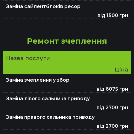
Заміна рідини ГУР
Заміна сайлентблоків ресор
від 1500 грн
Ремонт вихлопної системи та глушника
Ремонт зчеплення
Заміна масла в АКПП
Назва послуги
Ціна
Заміна гальмівних колодок
Заміна зчеплення у зборі
від 6075 грн
Видалення каталізатора (сажевого
Заміна лівого сальника приводу
фільтра)
від 2700 грн
Заміна правого сальника приводу
Заміна гальмівних колодок
від 2700 грн