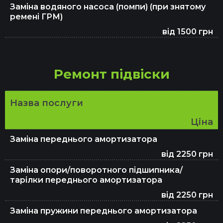
Заміна водяного насоса (помпи) (при знятому
Заміна гальмівної рідини
ремені ГРМ)
від 1500 грн
Заміна свічок запалювання
Ремонт підвіски
Чищення форсунок
Назва послуги
Ціна
Заміна зчеплення DSG 7
Заміна переднього амортизатора
від 2250 грн
Заміна опори/поворотного підшипника/
Регулювання клапанів
тарілки переднього амортизатора
від 2250 грн
Заміна пружини переднього амортизатора
Заміна мастила в редукторі