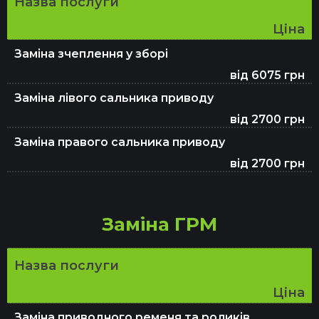
Назва послуги
Ціна
Заміна рідини ГУР
Заміна зчеплення у зборі
від 6075 грн
Ремонт вихлопної системи та глушника
Заміна лівого сальника приводу
від 2700 грн
Заміна правого сальника приводу
Заміна масла в АКПП
від 2700 грн
Заміна гальмівних колодок
Заміна ГРМ
Видалення каталізатора (сажевого
Назва послуги
фільтра)
Ціна
Заміна приводного ременя та роликів