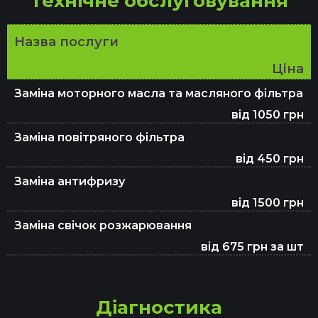
Технічне обслуговування
Заміна амортизаторів
Назва послуги
Ціна
Заміна ШРКШ
Заміна моторного масла та масляного фільтра
від 1050 грн
Заміна підшипника маточини
Заміна повітряного фільтра
від 450 грн
Заміна антифризу
Ремонт ГПР
від 1500 грн
Заміна свічок розжарювання
Ремонт зчеплення
від 675 грн за шт
Ремонт ГБЦ
Діагностика