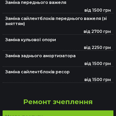
Заміна переднього важеля
Заміна мастила в редукторі
від 1500 грн
Заміна сайлентблоків переднього важеля (зі
зняттям)
Заміна салонного фільтра у Києві
від 2700 грн
Заміна кульової опори
Заміна антифризу
від 2250 грн
Заміна заднього амортизатора
від 1500 грн
Заміна ламп авто
Заміна сайлентблоків ресор
від 1500 грн
Заміна гальмівного шланга
Ремонт зчеплення
Заміна мастила в двигуні