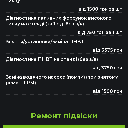
тиску
від 1500 грн за шт
Заправка автокондиціонерів
Діагностика паливних форсунок високого
тиску на стенді (за 1 од. без з/в)
від 750 грн за 1 шт
Ремонт та заміна ременя ГРМ
Зняття/установка/заміна ПНВТ
від 3375 грн
Перевірка авто перед покупкою
Діагностика ПНВТ на стенді (без з/в)
від 3750 грн
Заміна водяного насоса (помпи) (при знятому
Заміна ГРМ
ремені ГРМ)
від 1500 грн
Заміна паливного фільтра
Ремонт підвіски
Заміна повітряного фільтра