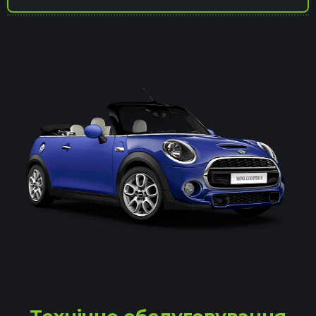
Комп'ютерна діагностика
Відновлення авто після ДТП
Капітальний ремонт двигуна
Ремонт гальмівної системи
Ремонт и восстановление подушек
безопасности SRS Airbag