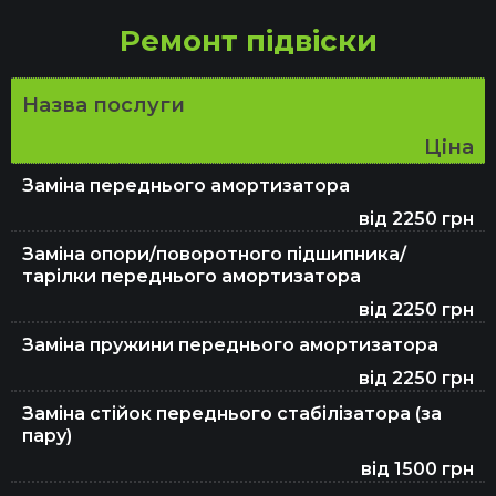
Заправка автокондиціонерів
Ремонт підвіски
Ремонт та заміна ременя ГРМ
Назва послуги
Ціна
Перевірка авто перед покупкою
Заміна переднього амортизатора
від 2250 грн
Заміна опори/поворотного підшипника/
Заміна ГРМ
тарілки переднього амортизатора
від 2250 грн
Заміна пружини переднього амортизатора
Заміна паливного фільтра
від 2250 грн
Заміна стійок переднього стабілізатора (за
пару)
Заміна повітряного фільтра
від 1500 грн