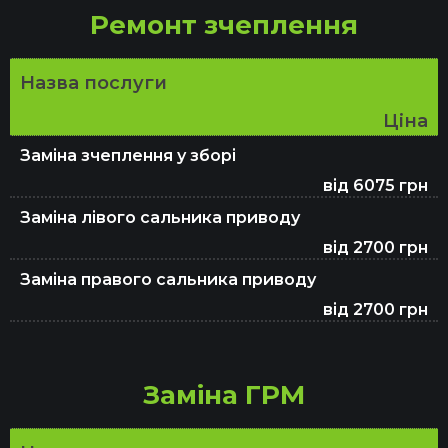
Ремонт зчеплення
Заміна салонного фільтра у Києві
Назва послуги
Ціна
Заміна антифризу
Заміна зчеплення у зборі
від 6075 грн
Заміна лівого сальника приводу
Заміна ламп авто
від 2700 грн
Заміна правого сальника приводу
Заміна гальмівного шланга
від 2700 грн
Заміна мастила в двигуні
Заміна ГРМ