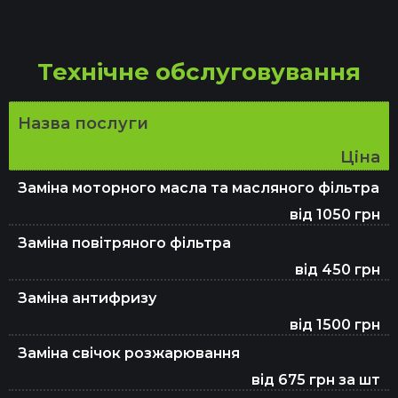
Комп'ютерна діагностика
Технічне обслуговування
Відновлення авто після ДТП
Назва послуги
Ціна
Капітальний ремонт двигуна
Заміна моторного масла та масляного фільтра
від 1050 грн
Ремонт гальмівної системи
Заміна повітряного фільтра
від 450 грн
Заміна антифризу
Ремонт и восстановление подушек
безопасности SRS Airbag
від 1500 грн
Заміна свічок розжарювання
від 675 грн за шт
Заміна амортизаторів