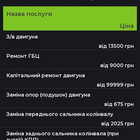
Ремонт ЕБУ
Назва послуги
Ціна
Проточка гальмівних дисків
З/в двигуна
від 13500 грн
Ремонт електрики
Ремонт ГБЦ
від 9000 грн
Капітальний ремонт двигуна
Ремонт АКПП
від 99999 грн
Заміна опор (подушок) двигуна
від 675 грн
Регулювання розвал-сходження
Заміна переднього сальника колінвалу
від 2025 грн
Діагностика та ремонт кермової рейки
Заміна заднього сальника колінвала (при
знятій КПП)